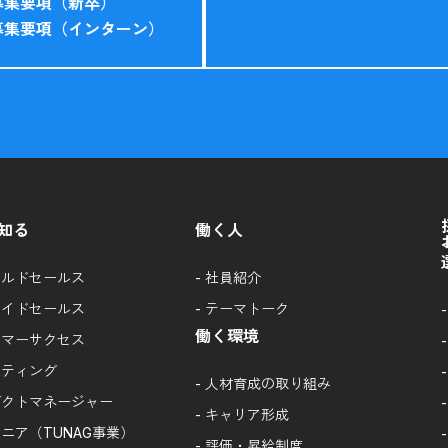
募集要項（新卒）
募集要項（インターン）
知る
働く人
ールドセールス
-
社員紹介
サイドセールス
-
テーマトーク
働く環境
タマーサクセス
ケティング
-
人材育成の取り組み
ダクトマネージャー
-
キャリア形成
ニア（TUNAG事業）
-
評価・昇給制度