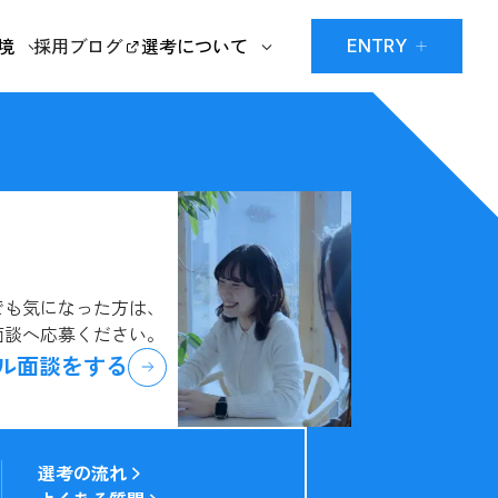
ENTRY
境
採用ブログ
選考について
でも気になった方は、
面談へ応募ください。
ル面談をする
選考の流れ