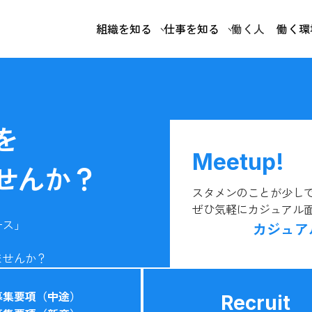
組織を知る
仕事を知る
働く人
働く環
を
Meetup!
せんか？
スタメンのことが少し
ぜひ気軽にカジュアル
ース」
カジュア
ませんか？
募集要項（中途）
Recruit