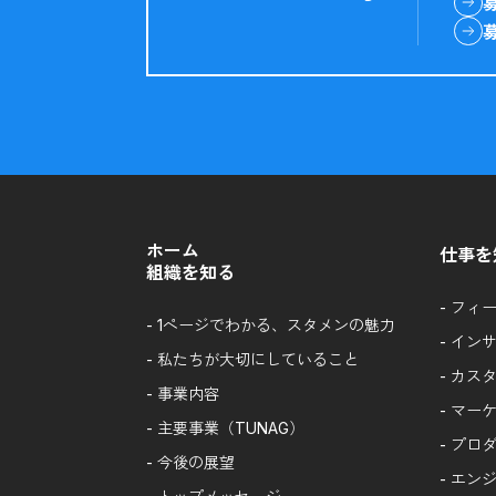
ホーム
仕事を
組織を知る
-
フィ
-
1ページでわかる、スタメンの魅力
-
イン
-
私たちが大切にしていること
-
カス
-
事業内容
-
マー
-
主要事業（TUNAG）
-
プロ
-
今後の展望
-
エンジ